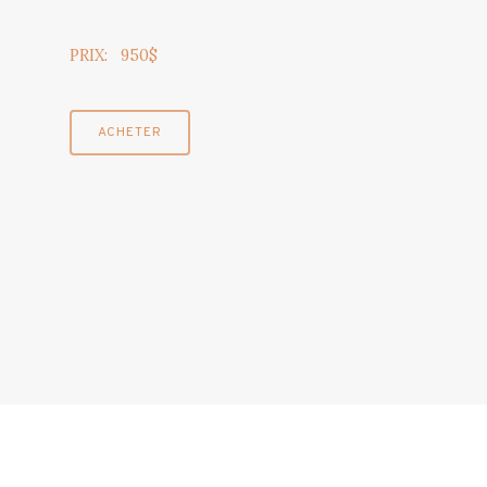
PRIX: 950$
ACHETER
© 2026 André Chatelain. | Tous droits réservés