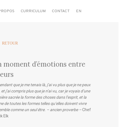
PROPOS
CURRICULUM
CONTACT
EN
 RETOUR
n moment d’émotions entre
eurs
endant que je me tenais là, j’ai vu plus que je ne peux
, et j’ai compris plus que je n’ai vu, car je voyais d’une
ère sacrée la forme des choses dans l’esprit, et la
e de toutes les formes telles qu’elles doivent vivre
emble comme un seul être. – ancien proverbe –
Chef
k Elk