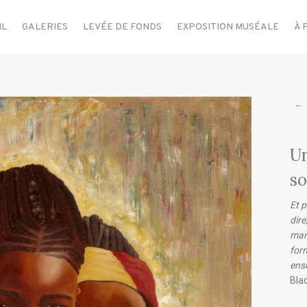
IL
GALERIES
LEVÉE DE FONDS
EXPOSITION MUSÉALE
À 
←
U
so
Et p
dire
mani
form
ens
Blac