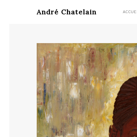
André Chatelain
ACCUE
Hit enter to search or ESC to close