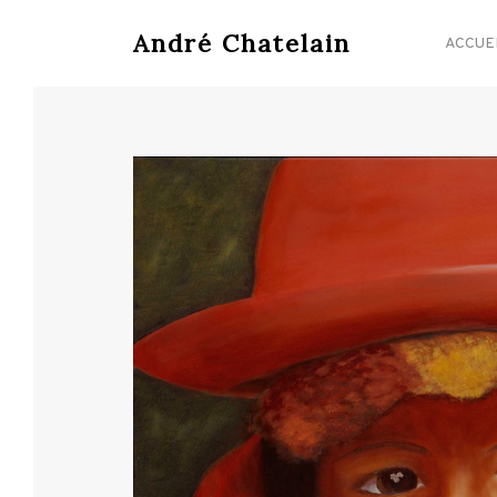
André Chatelain
ACCUE
Hit enter to search or ESC to close