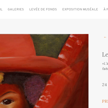
IL
GALERIES
LEVÉE DE FONDS
EXPOSITION MUSÉALE
À 
←
Le
«L’
fait
24 
PR