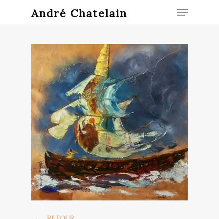
André Chatelain
Hit enter to search or ESC to close
← RETOUR